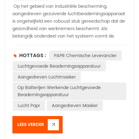
Op het gebied van industriële bescherming,
aangedreven gezuiverde luchtbeademingsapparaat
is ongetwijfeld een robuust stuk gereedschap dat de
gezondheid van werknemers beschermt. Als
belangrijk onderdeel van het systeem vormt de
veiligheidshelm de eerste en meest cruciale
verdedigingslinie voor hoofdveiligheid. Veel mensen
HOTTAGS :
PAPR Chemische Leverancier
beschouwen een veiligheidshelm als een gewone
"helm", maar achter de veiligheidsfuncties ervan
Luchtgevoede Beademingsapparatuur
schuilt een reeks strenge testprocessen die bijna
Aangedreven Luchtmasker
"veeleisend" zijn – elk proces is gerelateerd aan
Op Batterijen Werkende Luchtgevoede
levensveiligheid en staat geen enkele
Beademingsapparatuur
onzorgvuldigheid toe. Als essentieel onderdeel van
de kernfuncties van een veiligheidshelm is de
Lucht Papr
Aangedreven Masker
primaire taak van een veiligheidshelm het weerstaan
​​van externe impact en penetratie. De stabiliteit van
LEES VERDER
de prestaties in omgevingen met hoge en lage
temperaturen is een lakmoesproef voor de kwaliteit