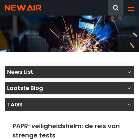
News List
Laatste Blog
TAGS
PAPR-veiligheidshelm: de reis van
strenge tests