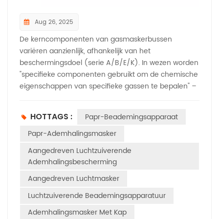
Aug 26, 2025
De kerncomponenten van gasmaskerbussen
variëren aanzienlijk, afhankelijk van het
beschermingsdoel (serie A/B/E/K). In wezen worden
"specifieke componenten gebruikt om de chemische
eigenschappen van specifieke gassen te bepalen" –
een precisie die essentieel is wanneer deze bussen
worden gecombineerd met Aangedreven
HOTTAGS :
Papr-Beademingsapparaat
luchtzuiverende ademhalingstoestellen, die niet kan
compenseren voor niet-passende of ineffectieve
Papr-Ademhalingsmasker
filtermaterialen. Hieronder volgt een uitleg die
Aangedreven Luchtzuiverende
overeenkomt met de eerder genoemde
Ademhalingsbescherming
gastypeclassificatie, met de nadruk op de relevantie
Aangedreven Luchtmasker
voor PAPR:​1. Voor serie A (organische
gassen/dampen, bijvoorbeeld benzeen, benzine):
Luchtzuiverende Beademingsapparatuur
actieve kool als kern​Hoofdbestanddeel: actieve kool
Ademhalingsmasker Met Kap
met een hoog specifiek oppervlak (meestal