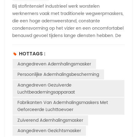
Bij stofintensief industrieel werk worstelen
werknemers vaak met traditionele wegwerpmaskers,
die een hoge ademweerstand, constante
condensvorming op het vizier en een oncomfortabel
benauwd gevoel tijdens lange diensten hebben. De
BXH-3003 TM3 persoonlijke
ademhalingsbescherming (PAPR) De NEW AIR-unit
HOTTAGS :
lost deze veelvoorkomende problemen op met een
Aangedreven Ademhalingsmasker
constante positieve luchtstroom en een
fijnstoffiltratie-efficiëntie van 99,97%. Deze unit is
Persoonlijke Ademhalingsbescherming
volledig gecertificeerd volgens de Europese norm EN
Aangedreven Gezuiverde
12942 en is speciaal ontworpen voor bescherming
Luchtbeademingsapparaat
tegen vaste stofdeeltjes. Het extra actieve
koolstoffilter zorgt slechts voor een lichte
Fabrikanten Van Ademhalingsmaskers Met
geurvermindering en verbetert het draagcomfort,
Geforceerde Luchttoevoer
maar biedt geen bescherming tegen giftige
Zuiverend Ademhalingsmasker
dampen, chemische gassen of gevaarlijke stoffen.
Aangedreven Gezichtsmasker
Deze handleiding beschrijft de ideale