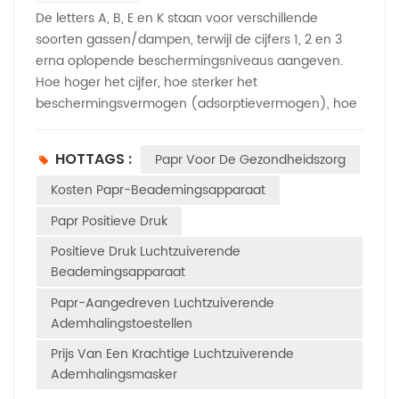
De letters A, B, E en K staan ​​voor verschillende
soorten gassen/dampen, terwijl de cijfers 1, 2 en 3
erna oplopende beschermingsniveaus aangeven.
Hoe hoger het cijfer, hoe sterker het
beschermingsvermogen (adsorptievermogen), hoe
hoger de concentratie van de toepasbare
verontreinigende stof en hoe beter de weerstand
HOTTAGS :
Papr Voor De Gezondheidszorg
tegen omgevingsomstandigheden (zoals
vochtigheid). Dit zijn allemaal essentiële factoren
Kosten Papr-Beademingsapparaat
voor de effectiviteit van een Aangedreven
Papr Positieve Druk
luchtzuiverende ademhalingsbescherming.​ A-serie
Positieve Druk Luchtzuiverende
(organische gassen/dampen) De A-serie richt zich
Beademingsapparaat
voornamelijk op organische gassen en dampen,
waaronder stoffen als benzeen, benzine en
Papr-Aangedreven Luchtzuiverende
aceton.A1:Als basisbeschermingsniveau is dit van
Ademhalingstoestellen
toepassing op organische dampen met een lage tot
Prijs Van Een Krachtige Luchtzuiverende
matige concentratie bij gebruik in een aangedreven
Ademhalingsmasker
luchtzuiverend ademhalingstoestel.A2: Met een