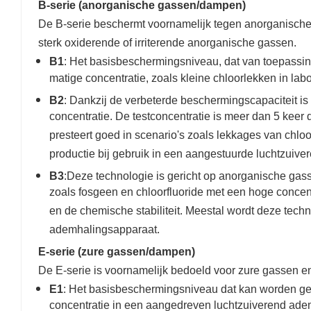
B-serie (anorganische gassen/dampen)
De B-serie beschermt voornamelijk tegen anorganische
sterk oxiderende of irriterende anorganische gassen.
B1
: Het basisbeschermingsniveau, dat van toepassi
matige concentratie, zoals kleine chloorlekken in labo
B2
: Dankzij de verbeterde beschermingscapaciteit i
concentratie. De testconcentratie is meer dan 5 keer 
presteert goed in scenario's zoals lekkages van chl
productie bij gebruik in een aangestuurde luchtzui
B3
:Deze technologie is gericht op anorganische gas
zoals fosgeen en chloorfluoride met een hoge conce
en de chemische stabiliteit. Meestal wordt deze techn
ademhalingsapparaat.
E-serie (zure gassen/dampen)
De E-serie is voornamelijk bedoeld voor zure gassen en
E1
: Het basisbeschermingsniveau dat kan worden ge
concentratie in een aangedreven luchtzuiverend adem