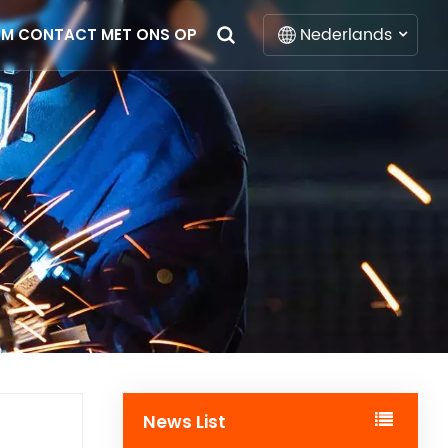
Nederlands
EM CONTACT MET ONS OP
English
Français
Deutsch
Italiano
Русский
Español
Português
News List
Nederlands