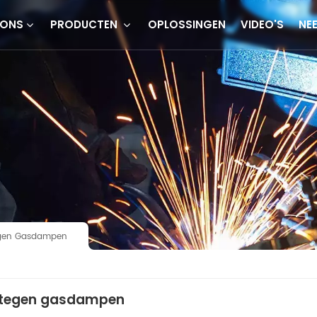
 ONS
PRODUCTEN
OPLOSSINGEN
VIDEO'S
NE
 Tegen Gasdampen
g" tegen gasdampen