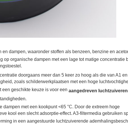
en en dampen, waaronder stoffen als benzeen, benzine en aceto
g op organische dampen met een lage tot matige concentratie b
ngstoestel.
centratie doorgaans meer dan 5 keer zo hoog als die van A1 en
gheid, zoals schilderwerkplaatsen met een hoge luchtvochtighe
 een geschikte keuze is voor een
aangedreven luchtzuivere
standigheden.
he dampen met een kookpunt <65 °C. Door de extreem hoge
ve kool een slecht adsorptie-effect. A3-filtermedia gebruiken s
herming in een aangestuurde luchtzuiverende ademhalingsbesc