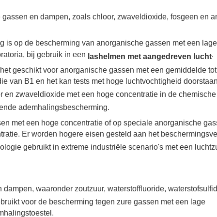
 gassen en dampen, zoals chloor, zwaveldioxide, fosgeen en a
ng is op de bescherming van anorganische gassen met een lage 
ratoria, bij gebruik in een
.​
lashelmen met aangedreven lucht
s het geschikt voor anorganische gassen met een gemiddelde to
die van B1 en het kan tests met hoge luchtvochtigheid doorstaan
oor en zwaveldioxide met een hoge concentratie in de chemische
verende ademhalingsbescherming.
sen met een hoge concentratie of op speciale anorganische gas
ntratie. Er worden hogere eisen gesteld aan het beschermings
ologie gebruikt in extreme industriële scenario's met een lucht
 dampen, waaronder zoutzuur, waterstoffluoride, waterstofsulfid
bruikt voor de bescherming tegen zure gassen met een lage
halingstoestel.