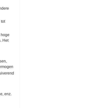
ndere
tot
t hoge
. Het
sen,
vermogen
zuiverend
e, enz.