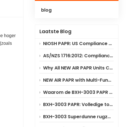
blog
Polski
Українська
Laatste Blog
oe hoger
NIOSH PAPR: US Compliance & Testing Requirements
(zoals
AS/NZS 1716:2012: Compliance Standard for PAPR Respirators
Why All NEW AIR PAPR Units Choose RILSA NB1024 for Certification?
NEW AIR PAPR with Multi-Functional Flip-Up Welding Helmet
Waarom de BXH-3003 PAPR aanzienlijke kostenbesparingen oplevert
BXH-3003 PAPR: Volledige toepassingsscenario-analyse
BXH-3003 Superdunne rugzakstijl PAPR