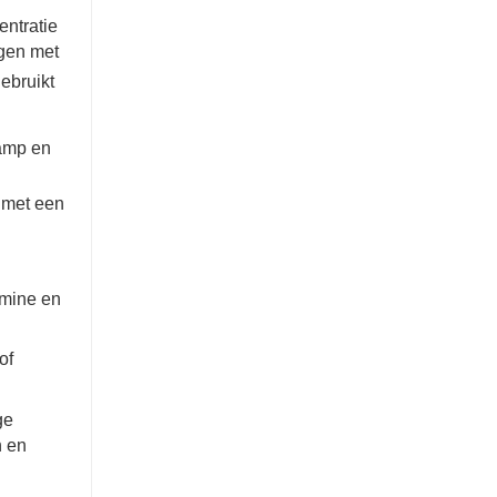
ntratie
ngen met
ebruikt
damp en
 met een
amine en
of
ge
n en