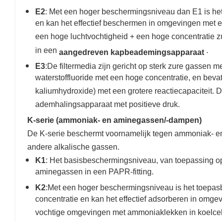
E2
: Met een hoger beschermingsniveau dan E1 is he
en kan het effectief beschermen in omgevingen met 
een hoge luchtvochtigheid + een hoge concentratie zu
in een
.​
aangedreven kapbeademingsapparaat
E3
:De filtermedia zijn gericht op sterk zure gassen
waterstoffluoride met een hoge concentratie, en beva
kaliumhydroxide) met een grotere reactiecapaciteit.
ademhalingsapparaat met positieve druk.
K-serie (ammoniak- en aminegassen/-dampen)
De K-serie beschermt voornamelijk tegen ammoniak- 
andere alkalische gassen.
K1
: Het basisbeschermingsniveau, van toepassing op
aminegassen in een PAPR-fitting.
K2
:Met een hoger beschermingsniveau is het toepa
concentratie en kan het effectief adsorberen in omg
vochtige omgevingen met ammoniaklekken in koelcell