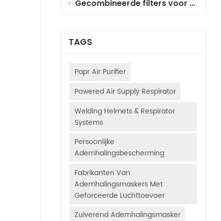
Gecombineerde filters voor ademhalingsbescherming met geforceerde luchttoevoer (PAPR) voor autospuiten: selectie, principes en gebruiksaanwijzing
TAGS
Papr Air Purifier
Powered Air Supply Respirator
Welding Helmets & Respirator
Systems
Persoonlijke
Ademhalingsbescherming
Fabrikanten Van
Ademhalingsmaskers Met
Geforceerde Luchttoevoer
Zuiverend Ademhalingsmasker