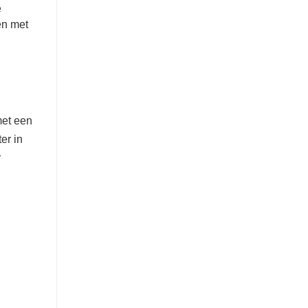
e
ën met
met een
er in
r