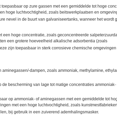
t toepasbaar op zure gassen met een gemiddelde tot hoge conce
een hoge luchtvochtigheid, zoals beitswerkplaatsen en omgevi
re nevel in de buurt van galvaniseertanks, wanneer het wordt g
 met een hoge concentratie, zoals geconcentreerde salpeterzuur
tten een grotere hoeveelheid alkalische adsorbentia (zoals
 Deze zijn toepasbaar in sterk corrosieve chemische omgevingen
en aminegassen/-dampen, zoals ammoniak, methylamine, ethyl
 de bescherming van lage tot matige concentraties ammoniak- 
sbaar op ammoniak- of aminegassen met een gemiddelde tot ho
evingen met een hoge luchtvochtigheid, zoals kunstmestfabrieke
en, bij gebruik in een zuiverend ademhalingsmasker.