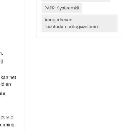
PAPR-Systeemkit
Aangedreven
Luchtademhalingssysteem
n.
ij
 kan het
id en
nde
peciale
herming.