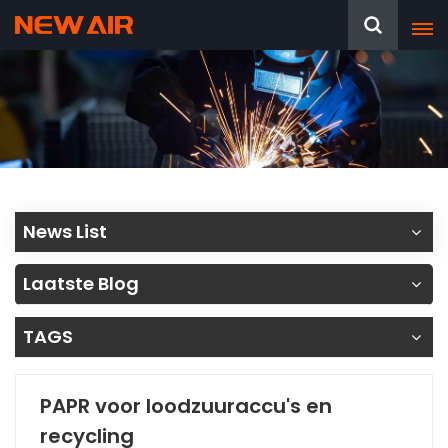
News List
Laatste Blog
TAGS
PAPR voor loodzuuraccu's en
recycling