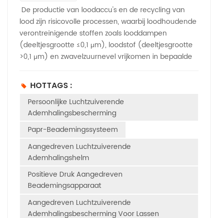
De productie van loodaccu's en de recycling van
lood zijn risicovolle processen, waarbij loodhoudende
verontreinigende stoffen zoals looddampen
(deeltjesgrootte ≤0,1 μm), loodstof (deeltjesgrootte
>0,1 μm) en zwavelzuurnevel vrijkomen in bepaalde
processen. Deze verontreinigingen vormen een
ernstige bedreiging voor de ademhalingsgezondheid
HOTTAGS :
van werknemers: chronische inademing van lood
Persoonlijke Luchtzuiverende
kan onherstelbare schade toebrengen aan het
Ademhalingsbescherming
zenuwstelsel, de nieren en het hematopoëtisch
systeem, terwijl zwavelzuurnevel de luchtwegen
Papr-Beademingssysteem
irriteert en weefsels aantast. Papr-systeem Dankzij
Aangedreven Luchtzuiverende
hun ontwerp met overdruk, dat lekkage
Ademhalingshelm
minimaliseert en ademhalingsvermoeidheid tijdens
lange diensten vermindert, presteren ze beter dan
Positieve Druk Aangedreven
traditionele ademhalingsmaskers met onderdruk in
Beademingsapparaat
situaties met hoge blootstelling en zijn ze onmisbare
Aangedreven Luchtzuiverende
beschermingsmiddelen geworden in deze
Ademhalingsbescherming Voor Lassen