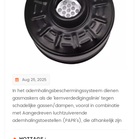
inspecteer onderdelen om de levensduur te
verlengen. PAPR-aanpassing is afhankelijk van
"maatwerk" – selecteer filters op basis van het type
vervuiling, de beschermingsprestaties per omgeving
en de configuratie per werkritme. Optimalisatie van
PAPR-gebruik garandeert efficiënte en praktische
bescherming voor lassers.Wilt u meer weten, klik dan
hier www.newairsafety.com.
Aug 25, 2025
In het ademhalingsbeschermingssysteem dienen
gasmaskers als de ‘kernverdedigingslinie’ tegen
schadelijke gassen/dampen, vooral in combinatie
met Aangedreven luchtzuiverende
ademhalingstoestellen (PAPR's), die afhankelijk zijn
van hoogwaardige filters om schone, gefilterde lucht
te leveren. Hun structurele ontwerp en
HOTTAGS :