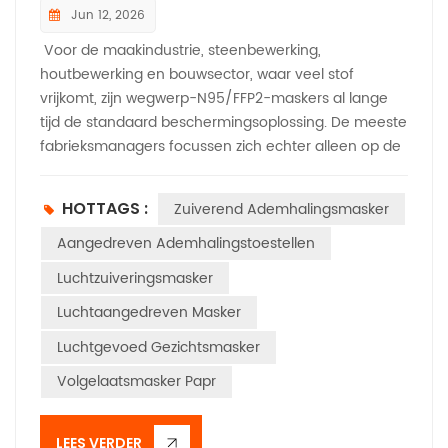
Jun 12, 2026
Voor de maakindustrie, steenbewerking,
houtbewerking en bouwsector, waar veel stof
vrijkomt, zijn wegwerp-N95/FFP2-maskers al lange
tijd de standaard beschermingsoplossing. De meeste
fabrieksmanagers focussen zich echter alleen op de
lage prijs per stuk van wegwerpmaskers en negeren
de enorme verborgen operationele kosten. In
HOTTAGS :
Zuiverend Ademhalingsmasker
omgevingen met een hoge stofconcentratie raken
standaard wegwerpmaskers binnen 30 tot 60
Aangedreven Ademhalingstoestellen
minuten snel verstopt, waardoor ze gedurende de
Luchtzuiveringsmasker
werkdag regelmatig vervangen moeten worden. Het
Luchtaangedreven Masker
frequent wisselen van maskers onderbreekt de
productiecontinuïteit, vermindert de effectieve
Luchtgevoed Gezichtsmasker
werktijd en leidt tot onnodige stilstand. Bovendien
Volgelaatsmasker Papr
ontstaat er na verstopping een hoge
ademweerstand, waardoor werknemers hun
maskers stiekem afdoen. Dit verhoogt de risico's voor
LEES VERDER