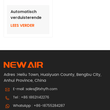
Automatisch
verduisterende
lasbril met True
LEES VERDER
Color-glazen
Adres :Heliu Town, Huaiyuan County, Bengbu City,
Anhui Province, China
E-mail :
sales@txhyfh.com
Tel :
+86 18621142276
WhatsApp :
+86-18755284287