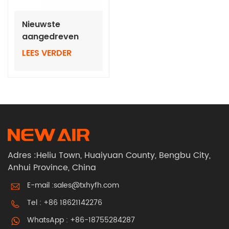
Nieuwste
aangedreven
luchtmasker
LEES VERDER
speciaal voor
RD40-luchtbus
Adres :Heliu Town, Huaiyuan County, Bengbu City,
Anhui Province, China
E-mail :
sales@txhyfh.com
Tel :
+86 18621142276
WhatsApp :
+86-18755284287