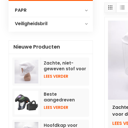
PAPR
Veiligheidsbril
Nieuwe Producten
Zachte, niet-
geweven stof voor
de hoofdband van
LEES VERDER
TH3-
ademhalingsapparatuur
met slang.
Beste
aangedreven
luchtzuiverende
Zachte
LEES VERDER
ademhalingsmasker
voor 
met opklapbare,
ademh
automatisch
LEES V
Hoofdkap voor
slang.