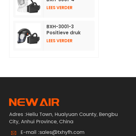
aangedreven
LEES VERDER
luchtzuiverende
ademhalingsmaskers
met lange, niet-
BXH-3001-3
geweven kap
Positieve druk
luchtzuiverende
LEES VERDER
ademhalingsbescherming
met helm
Adres :Heliu Town, Huaiyuan County, Bengbu
City, Anhui Province, China
E-mail :
sales@txhyfh.com