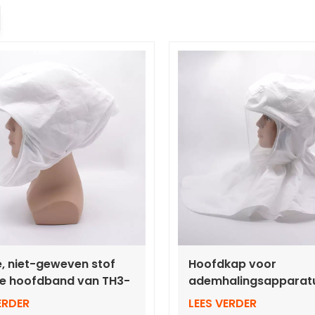
, niet-geweven stof
Hoofdkap voor
de hoofdband van TH3-
ademhalingsapparat
alingsapparatuur met
persluchttoevoer TH3
ERDER
LEES VERDER
slang