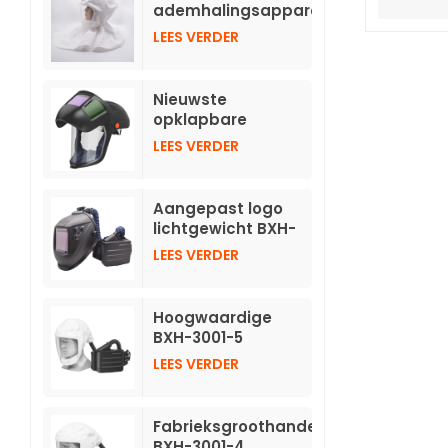
verduisterende
ademhalingsapparatuur
helmen
met
LEES VERDER
persluchttoevoer
TH3 met slang
Nieuwste
opklapbare
automatisch
LEES VERDER
verduisterende
helm voor
aangedreven
Aangepast logo
luchtzuiverende
lichtgewicht BXH-
ademhalingsapparatuur
3001 aangedreven
LEES VERDER
luchtzuiverende
ademhalingsmaskers
TH3 met lashelm
Hoogwaardige
BXH-3001-5
aangedreven
LEES VERDER
luchtzuiverende
ademhalingsmaskers
met korte kap
Fabrieksgroothandel
BXH-3001-4