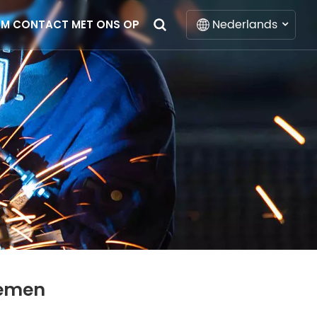
Nederlands
EM CONTACT MET ONS OP
English
Français
Deutsch
Italiano
Русский
Español
Português
temen
Nederlands