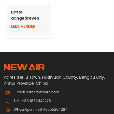
Beste
aangedreven
luchtzuiverende
LEES VERDER
ademhalingsmasker
met opklapbare,
automatisch
verduisterende
helmen
Adres :Heliu Town, Huaiyuan County, Bengbu City,
Anhui Province, China
E-mail :
sales@txhyfh.com
Tel :
+86 18621142276
WhatsApp :
+86-18755284287