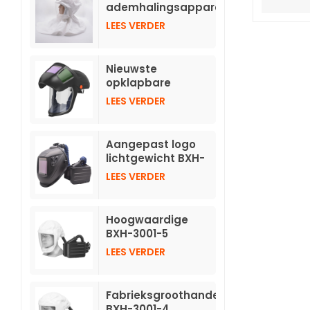
verduisterende
ademhalingsapparatuur
helmen
met
LEES VERDER
persluchttoevoer
TH3 met slang
Nieuwste
opklapbare
automatisch
LEES VERDER
verduisterende
helm voor
aangedreven
Aangepast logo
luchtzuiverende
lichtgewicht BXH-
ademhalingsapparatuur
3001 aangedreven
LEES VERDER
luchtzuiverende
ademhalingsmaskers
TH3 met lashelm
Hoogwaardige
BXH-3001-5
aangedreven
LEES VERDER
luchtzuiverende
ademhalingsmaskers
met korte kap
Fabrieksgroothandel
BXH-3001-4