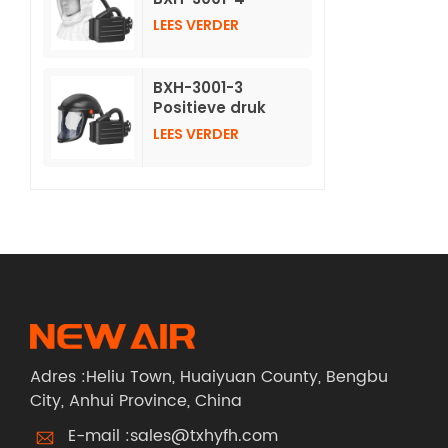
aangedreven
LEES VERDER
luchtzuiverende
ademhalingsmaskers
met lange, niet-
BXH-3001-3
geweven kap
Positieve druk
luchtzuiverende
LEES VERDER
ademhalingsbescherming
met helm
Adres :Heliu Town, Huaiyuan County, Bengbu
City, Anhui Province, China
E-mail :
sales@txhyfh.com