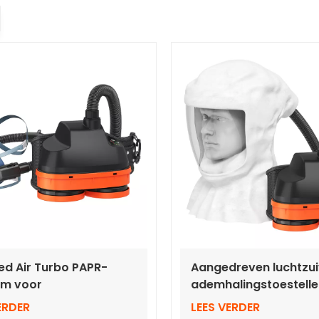
d Air Turbo PAPR-
Aangedreven luchtzu
em voor
ademhalingstoestell
elaatsmaskers
RD40-interface lucht
ERDER
LEES VERDER