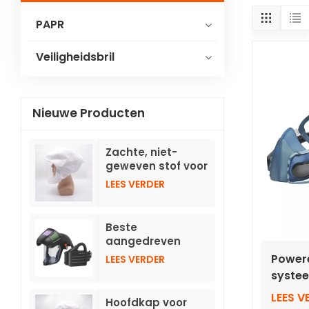
PAPR
Veiligheidsbril
Nieuwe Producten
Zachte, niet-
geweven stof voor
de hoofdband van
LEES VERDER
TH3-
ademhalingsapparatuur
met slang.
Beste
aangedreven
luchtzuiverende
Powere
LEES VERDER
ademhalingsmasker
syste
met opklapbare,
halfg
automatisch
LEES V
Hoofdkap voor