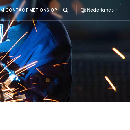
Nederlands
EM CONTACT MET ONS OP
English
Français
Deutsch
Italiano
Русский
Español
Português
Nederlands