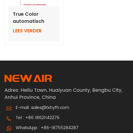
True Color
automatisch
donker
LEES VERDER
wordende
lasbrillen
Persoonlijke
beschermingsmiddelen
voor lassen
Adres :Heliu Town, Huaiyuan County, Bengbu City,
Anhui Province, China
E-mail :
sales@txhyfh.com
Tel :
+86 18621142276
WhatsApp :
+86-18755284287