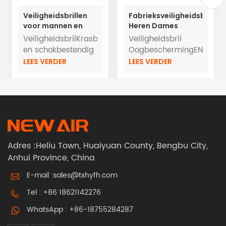
Veiligheidsbrillen
Fabrieksveiligheidsbrillen
voor mannen en
Heren Dames
vrouwen,
Oogbescherming
VeiligheidsbrilKrasbestendig
Veiligheidsbril
oogbescherming
Anti-impactbrillen
en schokbestendig
OogbeschermingEN
voor gebruik in
anti-
ISO16321Anti-kras
LEES VERDER
LEES VERDER
laslaboratoria
condensuv400EN
En anti-
ISO16321
condensAnti-
impact en UV400
Adres :Heliu Town, Huaiyuan County, Bengbu City,
Anhui Province, China
E-mail :
sales@txhyfh.com
Tel :
+86 18621142276
WhatsApp :
+86-18755284287