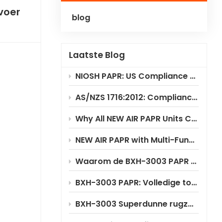
voer
blog
Polski
Українська
Laatste Blog
NIOSH PAPR: US Compliance & Testing Requirements
AS/NZS 1716:2012: Compliance Standard for PAPR Respirators
Why All NEW AIR PAPR Units Choose RILSA NB1024 for Certification?
NEW AIR PAPR with Multi-Functional Flip-Up Welding Helmet
Waarom de BXH-3003 PAPR aanzienlijke kostenbesparingen oplevert
BXH-3003 PAPR: Volledige toepassingsscenario-analyse
BXH-3003 Superdunne rugzakstijl PAPR