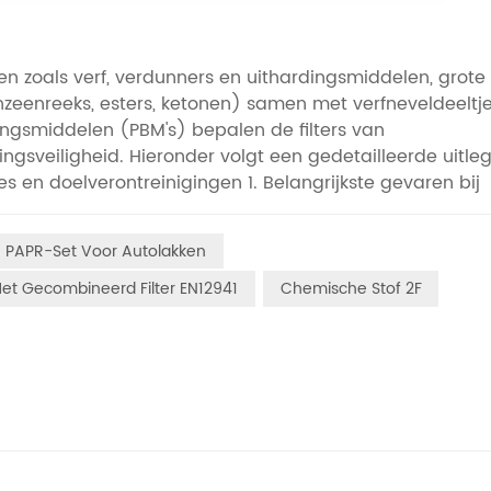
len zoals verf, verdunners en uithardingsmiddelen, grote
zeenreeks, esters, ketonen) samen met verfneveldeeltje
ngsmiddelen (PBM's) bepalen de filters van
sveiligheid. Hieronder volgt een gedetailleerde uitleg
ies en doelverontreinigingen 1. Belangrijkste gevaren bij
n:Vluchtige organische stoffen (VOC's): Deze komen vrij 
tolueen, xyleen, ethylacetaat, aceton);Verfneveldeeltje
PAPR-Set Voor Autolakken
et spuiten (doorgaans met een diameter van 0,1-10 μm);S
e zuren die vrijkomen tijdens het uitharden van sommig
et Gecombineerd Filter EN12941
Chemische Stof 2F
 giftige organische dampen en filtert
halingsirritatie worden voorkomen en het risico op
inderd.2. Gangbare PAPR-patroontypen voor autolakken
chermingsbereikGeschikte scenario's voor het lakken v
rbindingen met een kookpunt van >65℃ (bijv. tolueen
delgebaseerde verf (meest gebruikt)Type AX (laagkoke
t een kookpunt ≤65℃ (bijv. aceton, methanol,