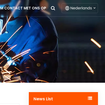
Nederlands
EM CONTACT MET ONS OP
English
Français
Deutsch
Italiano
Русский
Español
Português
News List
Nederlands