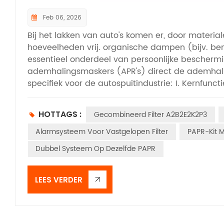
Feb 06, 2026
Bij het lakken van auto's komen er, door materia
hoeveelheden vrij. organische dampen (bijv. ben
essentieel onderdeel van persoonlijke beschermi
ademhalingsmaskers (APR's) direct de ademhaling
specifiek voor de autospuitindustrie: I. Kernfunct
autolakken Primaire giftige en schadelijke stoffe
en verdunners op basis van oplosmiddelen (bijv. 
HOTTAGS :
Gecombineerd Filter A2B2E2K2P3
Vloeibare verfdruppels die ontstaan ​​tijdens h
van zure gassen: kleine hoeveelheden organisch
Alarmsysteem Voor Vastgelopen Filter
PAPR-Kit M
coatings op waterbasis. Kernfuncties: Absorbeert
Dubbel Systeem Op Dezelfde PAPR
verfneveldeeltjes.waardoor duizeligheid en adem
beroepsziekten op de lange termijn wordt verm
(geclassificeerd volgens EN 14387) TypeKernbes
LEES VERDER
auto'sType A (Organische dampen)Organische ve
xyleen, methylethylketon)Spuiten met oplosmid
organische dampen)Organische verbindingen me