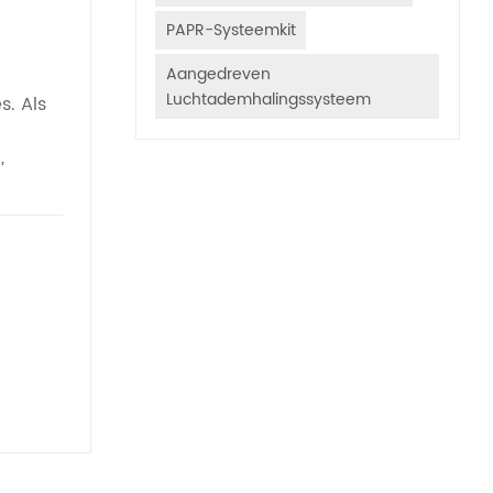
PAPR-Systeemkit
Aangedreven
Luchtademhalingssysteem
s. Als
,
uit verf
s:
poren
e
an
,
nde