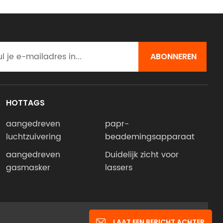
dragen
 zonder
 van
t het
rlijk
et een
n). Het
HOTTAGS
aangedreven
papr-
luchtzuivering
beademingsapparaat
laats
aangedreven
Duidelijk zicht voor
e
gasmasker
lassers
sis van
emaal
is:
ers met
IPv6-netwerk ondersteund
LAAT EEN BERICHT ACHTER