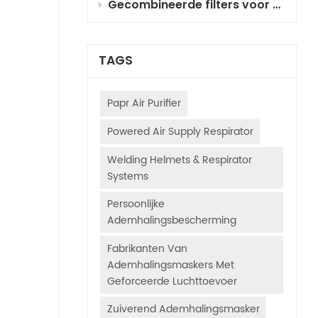
Gecombineerde filters voor ademhalingsbescherming met geforceerde luchttoevoer (PAPR) voor autospuiten: selectie, principes en gebruiksaanwijzing
TAGS
Papr Air Purifier
Powered Air Supply Respirator
Welding Helmets & Respirator
Systems
Persoonlijke
Ademhalingsbescherming
Fabrikanten Van
Ademhalingsmaskers Met
Geforceerde Luchttoevoer
Zuiverend Ademhalingsmasker