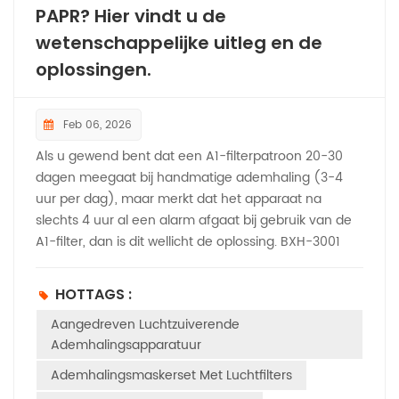
PAPR? Hier vindt u de
wetenschappelijke uitleg en de
oplossingen.
Feb 06, 2026
Als u gewend bent dat een A1-filterpatroon 20-30
dagen meegaat bij handmatige ademhaling (3-4
uur per dag), maar merkt dat het apparaat na
slechts 4 uur al een alarm afgaat bij gebruik van de
A1-filter, dan is dit wellicht de oplossing. BXH-3001
Aangedreven luchtzuiveringsmasker (PAPR), Je bent
niet de enige. Deze veelvoorkomende feedback
HOTTAGS :
roept een belangrijke vraag op: waarom is er zo'n
Aangedreven Luchtzuiverende
groot verschil in de levensduur van filters? Laten we
Ademhalingsapparatuur
de wetenschap erachter eens nader bekijken, de
onderliggende oorzaken onderzoeken en praktische
Ademhalingsmaskerset Met Luchtfilters
oplossingen delen om je PAPR-ervaring te