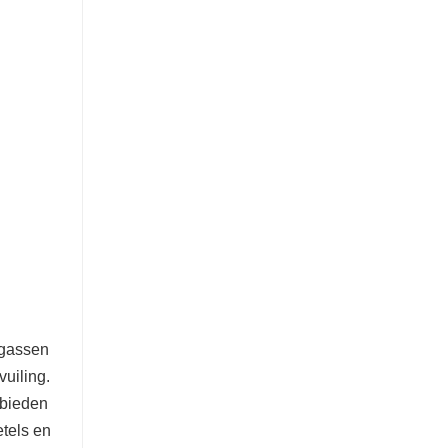
 gassen
vuiling.
ebieden
tels en