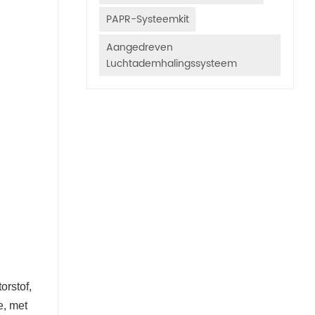
PAPR-Systeemkit
Aangedreven
Luchtademhalingssysteem
orstof,
e, met