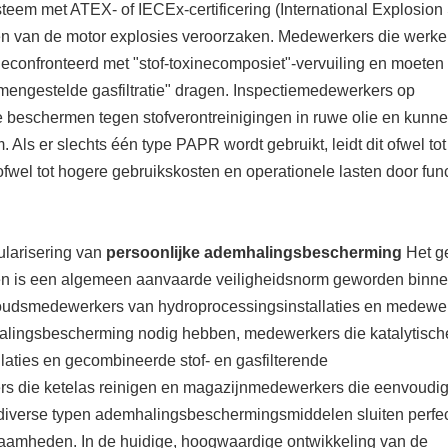
steem met ATEX- of IECEx-certificering (International Explosion 
en van de motor explosies veroorzaken. Medewerkers die werk
 geconfronteerd met "stof-toxinecomposiet"-vervuiling en moete
samengestelde gasfiltratie" dragen. Inspectiemedewerkers op
e beschermen tegen stofverontreinigingen in ruwe olie en kunn
 Als er slechts één type PAPR wordt gebruikt, leidt dit ofwel tot
wel tot hogere gebruikskosten en operationele lasten door fun
pularisering van
persoonlijke ademhalingsbescherming
Het g
n is een algemeen aanvaarde veiligheidsnorm geworden binn
houdsmedewerkers van hydroprocessingsinstallaties en medewe
alingsbescherming nodig hebben, medewerkers die katalytisch
laties en gecombineerde stof- en gasfilterende
s die ketelas reinigen en magazijnmedewerkers die eenvoudi
diverse typen ademhalingsbeschermingsmiddelen sluiten perfe
aamheden. In de huidige, hoogwaardige ontwikkeling van de