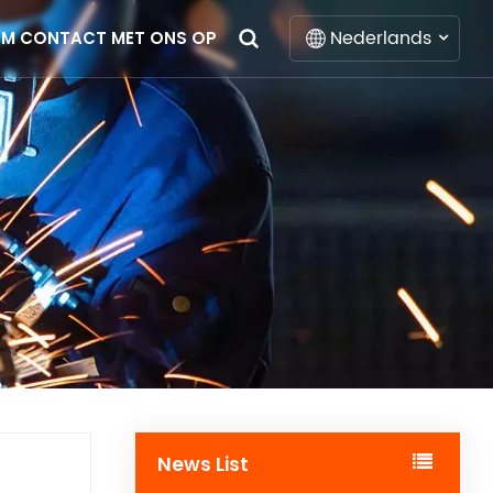
Nederlands
EM CONTACT MET ONS OP
English
Français
Deutsch
Italiano
Русский
Español
Português
News List
Nederlands