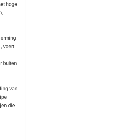
met hoge
n,
herming
, voert
r buiten
ling van
ipe
jen die