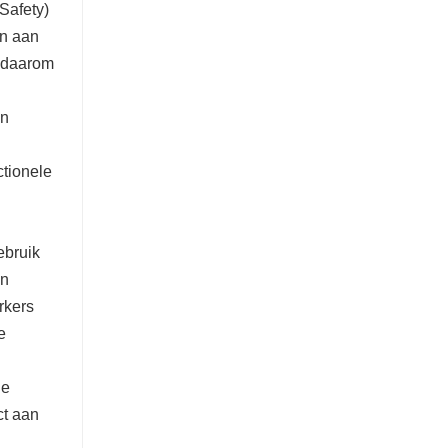
Safety)
en aan
n daarom
en
ctionele
ebruik
en
rkers
e
ge
ct aan