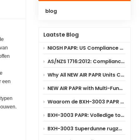
blog
Polski
Українська
Laatste Blog
de
NIOSH PAPR: US Compliance & Testing Requirements
 van
offen
AS/NZS 1716:2012: Compliance Standard for PAPR Respirators
te
Why All NEW AIR PAPR Units Choose RILSA NB1024 for Certification?
r een
NEW AIR PAPR with Multi-Functional Flip-Up Welding Helmet
 typen
Waarom de BXH-3003 PAPR aanzienlijke kostenbesparingen oplevert
 bouwen.
BXH-3003 PAPR: Volledige toepassingsscenario-analyse
BXH-3003 Superdunne rugzakstijl PAPR