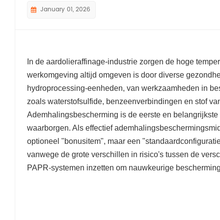
January 01, 2026
In de aardolieraffinage-industrie zorgen de hoge tempe
werkomgeving altijd omgeven is door diverse gezondhei
hydroprocessing-eenheden, van werkzaamheden in beslote
zoals waterstofsulfide, benzeenverbindingen en stof v
Ademhalingsbescherming is de eerste en belangrijkste
waarborgen. Als effectief ademhalingsbeschermingsmid
optioneel "bonusitem", maar een "standaardconfiguratie" 
vanwege de grote verschillen in risico's tussen de vers
PAPR-systemen inzetten om nauwkeurige bescherming te