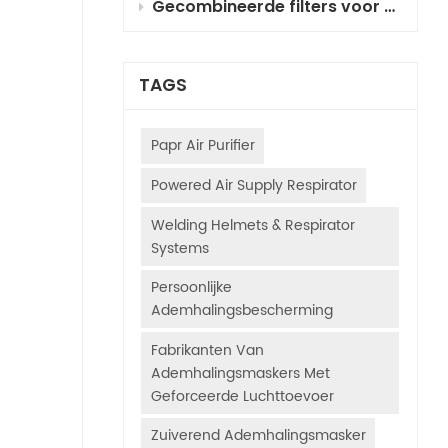
Gecombineerde filters voor ademhalingsbescherming met geforceerde luchttoevoer (PAPR) voor autospuiten: selectie, principes en gebruiksaanwijzing
TAGS
Papr Air Purifier
Powered Air Supply Respirator
Welding Helmets & Respirator
Systems
Persoonlijke
Ademhalingsbescherming
Fabrikanten Van
Ademhalingsmaskers Met
Geforceerde Luchttoevoer
Zuiverend Ademhalingsmasker