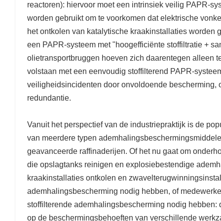
reactoren): hiervoor moet een intrinsiek veilig PAPR-sy
worden gebruikt om te voorkomen dat elektrische vonk
het ontkolen van katalytische kraakinstallaties worden
een ​​PAPR-systeem met "hoogefficiënte stoffiltratie + 
olietransportbruggen hoeven zich daarentegen alleen t
volstaan ​​met een eenvoudig stoffilterend PAPR-systeem.
veiligheidsincidenten door onvoldoende bescherming, of
redundantie.
Vanuit het perspectief van de industriepraktijk is de po
van meerdere typen ademhalingsbeschermingsmiddele
geavanceerde raffinaderijen. Of het nu gaat om onder
die opslagtanks reinigen en explosiebestendige ademh
kraakinstallaties ontkolen en zwavelterugwinningsinstal
ademhalingsbescherming nodig hebben, of medewerker
stoffilterende ademhalingsbescherming nodig hebben: 
op de beschermingsbehoeften van verschillende werkz